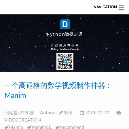
Python数据之道
NAVIGATION
图解PANDAS
文章归档
精华文章
站内搜索
首页
一个高逼格的数学视频制作神器：
关于
Manim
PYTHON知识手册
阅读量:
2298
次
Authors:
阳哥
2021-12-22
VIDEOCREATION
图解PANDAS
Manim
ManimCE
recommend